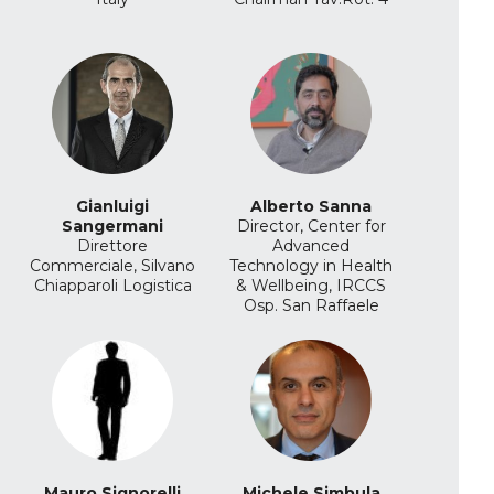
Gianluigi
Alberto Sanna
Sangermani
Director, Center for
Direttore
Advanced
Commerciale, Silvano
Technology in Health
Chiapparoli Logistica
& Wellbeing, IRCCS
Osp. San Raffaele
Mauro Signorelli
Michele Simbula