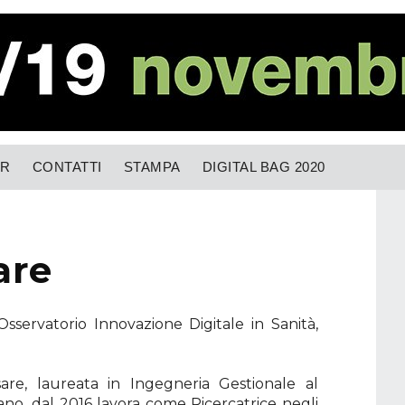
OR
CONTATTI
STAMPA
DIGITAL BAG 2020
are
'Osservatorio Innovazione Digitale in Sanità,
re, laureata in Ingegneria Gestionale al
lano, dal 2016 lavora come Ricercatrice negli