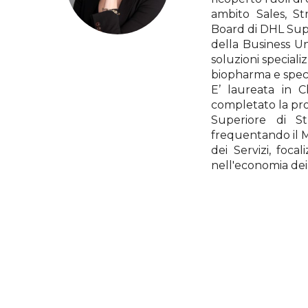
ambito Sales, S
Board di DHL Suppl
della Business Un
soluzioni speciali
biopharma e speci
E’ laureata in 
completato la pro
Superiore di S
frequentando il 
dei Servizi, focal
nell'economia dei 