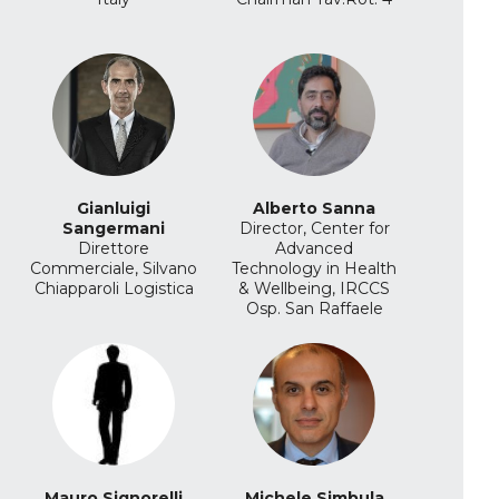
Gianluigi
Alberto Sanna
Sangermani
Director, Center for
Direttore
Advanced
Commerciale, Silvano
Technology in Health
Chiapparoli Logistica
& Wellbeing, IRCCS
Osp. San Raffaele
Mauro Signorelli
Michele Simbula