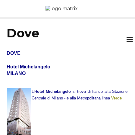
dove
DOVE
Hotel Michelangelo
MILANO
L'
Hotel Michelangelo
si trova di fianco alla Stazione
Centrale di Milano - e alla Metropolitana linea
Verde