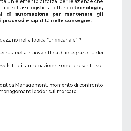
iventa un elemento di forza per le aziende che
grare i flussi logistici adottando
tecnologie,
emi di automazione per mantenere gli
ei processi e rapidità nelle consegne.
agazzino nella logica “omnicanale” ?
i resi nella nuova ottica di integrazione dei
 evoluti di automazione sono presenti sul
Logistica Management, momento di confronto
in management leader sul mercato.