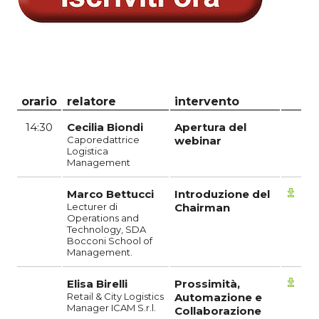
orario
relatore
intervento
14:30
Cecilia Biondi
Apertura del
Caporedattrice
webinar
Logistica
Management
Marco Bettucci
Introduzione del
Lecturer di
Chairman
Operations and
Technology, SDA
Bocconi School of
Management.
Elisa Birelli
Prossimità,
Retail & City Logistics
Automazione e
Manager ICAM S.r.l.
Collaborazione