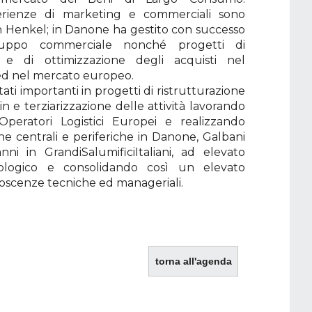
perienze di marketing e commerciali sono
n Henkel; in Danone ha gestito con successo
iluppo commerciale nonché progetti di
e e di ottimizzazione degli acquisti nel
 ed nel mercato europeo.
ati importanti in progetti di ristrutturazione
n e terziarizzazione delle attività lavorando
peratori Logistici Europei e realizzando
che centrali e periferiche in Danone, Galbani
nni in GrandiSalumificiItaliani, ad elevato
ologico e consolidando così un elevato
oscenze tecniche ed manageriali.
torna all'agenda