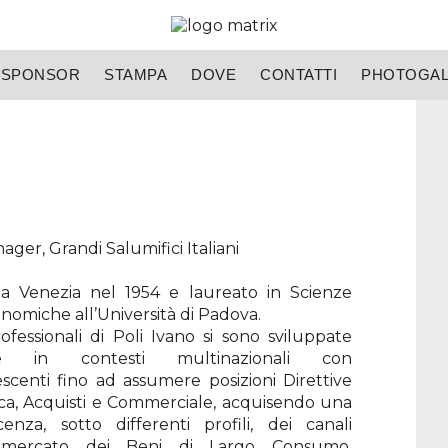
SPONSOR
STAMPA
DOVE
CONTATTI
PHOTOGAL
ger, Grandi Salumifici Italiani
 a Venezia nel 1954 e laureato in Scienze
onomiche all’Università di Padova.
fessionali di Poli Ivano si sono sviluppate
te in contesti multinazionali con
escenti fino ad assumere posizioni Direttive
ica, Acquisti e Commerciale, acquisendo una
nza, sotto differenti profili, dei canali
el mercato dei Beni di Largo Consumo.