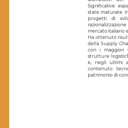
Significative es
state maturate i
progetti di sv
razionalizzazion
mercato italiano
Ha ottenuto risult
della Supply Chai
con i maggiori O
strutture logisti
e, negli ultimi a
contenuto tecn
patrimonio di con