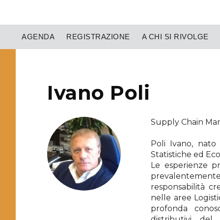
AGENDA
REGISTRAZIONE
A CHI SI RIVOLGE
Ivano Poli
Supply Chain Mana
Poli Ivano, nato
Statistiche ed Ec
Le esperienze pro
prevalentemen
responsabilità cr
nelle aree Logist
profonda conosce
distributivi d