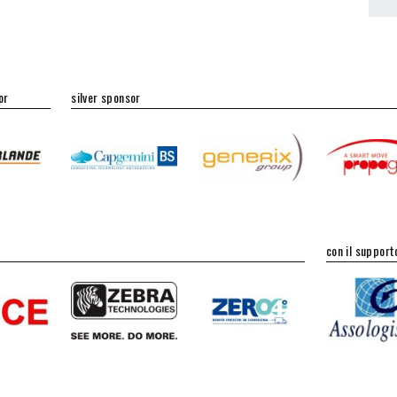
or
silver sponsor
con il support