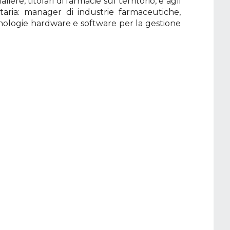
iere, titolari di farmacie sul territorio, e agli
itaria: manager di industrie farmaceutiche,
ecnologie hardware e software per la gestione